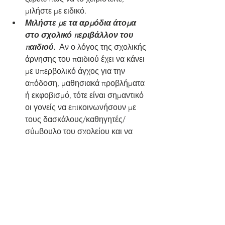
μιλήστε με ειδικό.
Μιλήστε με τα αρμόδια άτομα 
στο σχολικό περιβάλλον του 
παιδιού.
  Αν ο λόγος της σχολικής 
άρνησης του παιδιού έχει να κάνει 
με υπερβολικό άγχος για την 
απόδοση, μαθησιακά προβλήματα 
ή εκφοβισμό, τότε είναι σημαντικό 
οι γονείς να επικοινωνήσουν με 
τους δασκάλους/καθηγητές/ 
σύμβουλο του σχολείου και να 
παρθούν  οι σωστές αποφάσεις.
Αναζητήστε τη κατάλληλη 
βοήθεια.
 Αν το παιδί έχει 
προβλήματα μάθησης ή επίδοσης 
μιλήστε με ειδικούς για μαθησιακή 
αξιολόγησης για να ανιχνευτούν 
πιθανόν μαθησιακές δυσκολίες.  